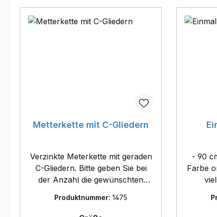
Metterkette mit C-Gliedern
Ei
Verzinkte Meterkette mit geraden
- 90 c
C-Gliedern. Bitte geben Sie bei
Farbe or
der Anzahl die gewünschten
vie
Meter an! (Abgabe nur in ganzen
Veterin
Produktnummer:
1475
P
Metern.) In verschiedenen
als Ta
Varianten verfügbar. 1 Bund =