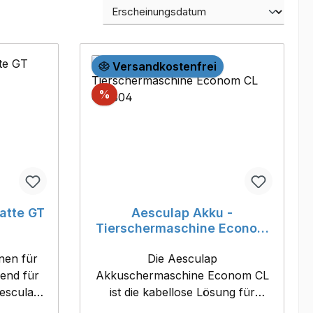
Versandkostenfrei
Rabatt
%
atte GT
Aesculap Akku -
Tierschermaschine Econom
CL GT 804
nen für
Die Aesculap
Akkuschermaschine Econom CL
esculap
ist die kabellose Lösung für
ta3.
professionelle Anwender und