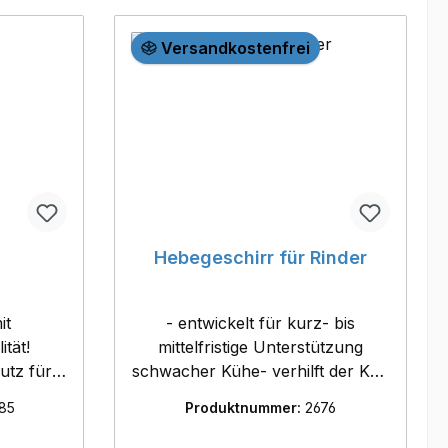
Versandkostenfrei
Hebegeschirr für Rinder
it
- entwickelt für kurz- bis
ität!
mittelfristige Unterstützung
utz für
schwacher Kühe- verhilft der Kuh
tal- und
wieder zur vollen Mobilität-
85
Produktnummer:
2676
Inhalt:
fördert die Blutzirkulation-
Brustlatz vergrößert die