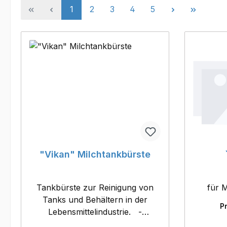
Seite
Seite
Seite
Seite
Seite
1
2
3
4
5
"Vikan" Milchtankbürste
Tankbürste zur Reinigung von
für 
Tanks und Behältern in der
P
Lebensmittelindustrie. -
besonders haltbar- mit