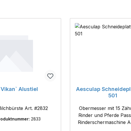
`Vikan` Alustiel
Aesculap Schneidepl
501
Milchbürste Art. #2832
Obermesser mit 15 Zäh
Rinder und Pferde Passend für
roduktnummer:
2833
Rinderschermaschine A
GT 474 und Constan