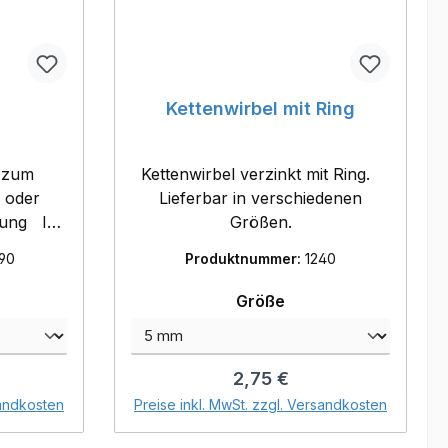
Kettenwirbel mit Ring
r zum
Kettenwirbel verzinkt mit Ring.
 oder
Lieferbar in verschiedenen
ng In
Größen.
rken
90
Produktnummer:
1240
wählen
auswählen
Größe
reis:
Regulärer Preis:
2,75 €
orb
In den Warenkorb
sandkosten
Preise inkl. MwSt. zzgl. Versandkosten