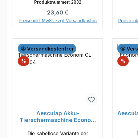
Produktnummer:
2832
mittelharten Borsten- Nur mit
Regulärer Preis:
23,60 €
original "Vikan" Alustiel (Art.
In den Warenkorb
2833) zu verwenden -
Preise inkl. MwSt. zzgl. Versandkosten
Preise in
Versandkostenfrei
Vers
Rabatt
Raba
%
%
Aesculap Akku-
Aescul
Tierschermaschine Econom
CL GT 804
Die kabellose Variante der