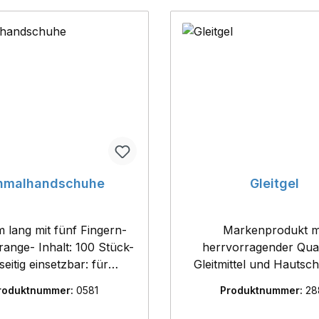
nmalhandschuhe
Gleitgel
m lang mit fünf Fingern-
Markenprodukt m
ange- Inhalt: 100 Stück-
herrvorragender Qual
lseitig einsetzbar: für
Gleitmittel und Hautsch
äre, Landwirte und auch
Hände und Arme bei Rek
roduktnummer:
0581
Produktnummer:
28
nkhandschuh verwendbar
Vaginaluntersuchungen.
1000 ml