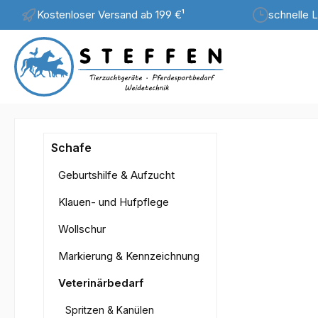
Kostenloser Versand ab 199 €¹
schnelle L
m Hauptinhalt springen
Zur Suche springen
Zur Hauptnavigation springen
Bilderga
Schafe
Geburtshilfe & Aufzucht
Klauen- und Hufpflege
Wollschur
Markierung & Kennzeichnung
Veterinärbedarf
Spritzen & Kanülen