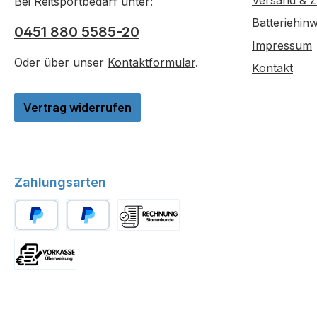
Versand & 
Bei Reitsportbedarf unter:
Batteriehinw
0451 880 5585-20
Impressum
Oder über unser
Kontaktformular
.
Kontakt
Vertrag widerrufen
Zahlungsarten
PayPal
Später Bezahlen
Stammkunde
Vorkasse