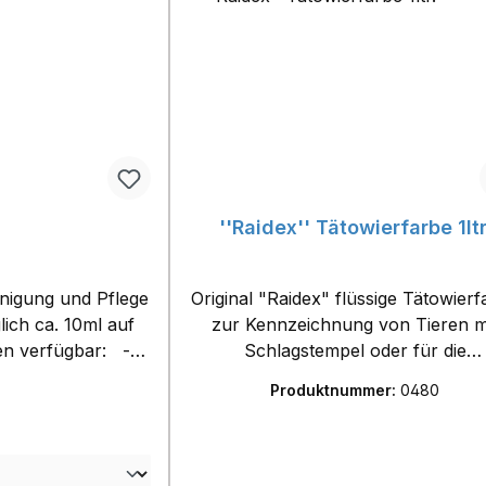
''Raidex'' Tätowierfarbe 1ltr
inigung und Pflege
Original "Raidex" flüssige Tätowier
zur Kennzeichnung von Tieren m
Schlagstempel oder für die
400ml - 2.500ml (ohne Hängeventil)
Tätowierung.Farbe: schwarzInhalt
Produktnummer:
0480
Liter
n