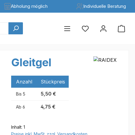
Abholung möglich
Individuelle Beratung
Gleitgel
Anzahl
Stückpreis
5,50 €
Bis
5
4,75 €
Ab
6
Inhalt:
1
Preise inkl. MwSt. zzgl. Versandkosten