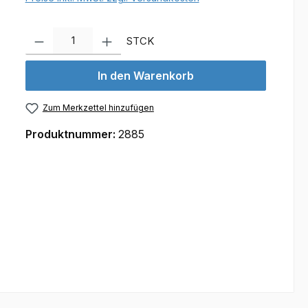
Produkt Anzahl: Gib den gewünschten Wert ein oder benutze d
STCK
In den Warenkorb
Zum Merkzettel hinzufügen
Produktnummer:
2885