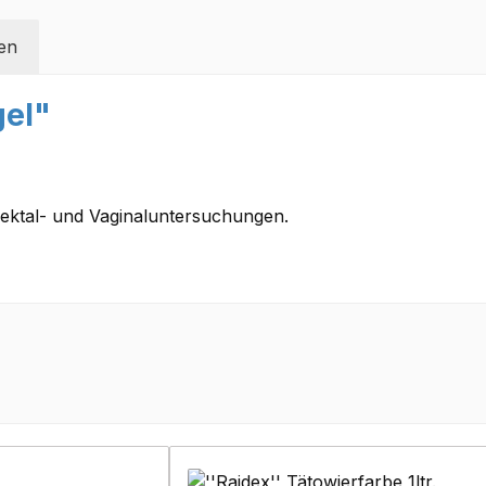
en
gel"
Rektal- und Vaginaluntersuchungen.