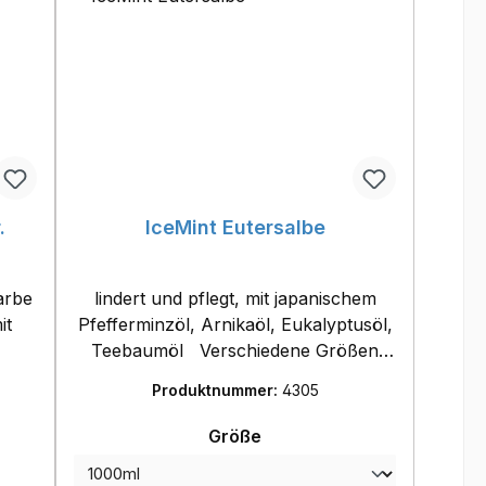
.
IceMint Eutersalbe
farbe
lindert und pflegt, mit japanischem
it
Pfefferminzöl, Arnikaöl, Eukalyptusöl,
Teebaumöl Verschiedene Größen
: 1
verfügbar: - 1000ml- 2500ml
Produktnummer:
4305
auswählen
Größe