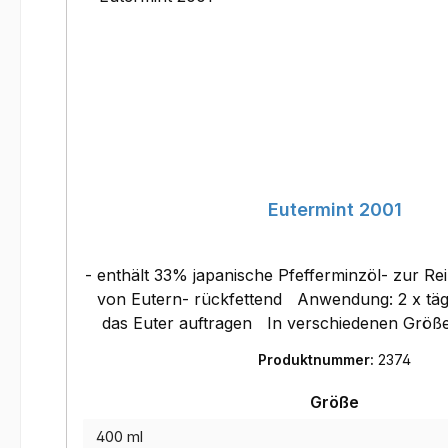
Eutermint 2001
- enthält 33% japanische Pfefferminzöl- zur Re
von Eutern- rückfettend Anwendung: 2 x täglich ca. 10ml auf
das Euter auftragen In verschiedenen Größen verfügbar: -
Produktnummer:
2374
auswähle
Größe