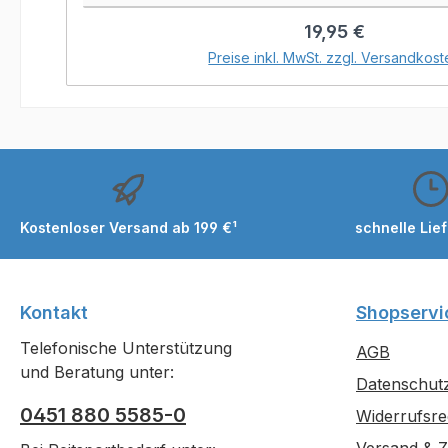
Regulärer Preis:
19,95 €
In den Warenkorb
Preise inkl. MwSt. zzgl. Versandkost
Kostenloser Versand ab 199 €¹
schnelle Lie
Kontakt
Shopservi
Telefonische Unterstützung
AGB
und Beratung unter:
Datenschut
0451 880 5585-0
Widerrufsre