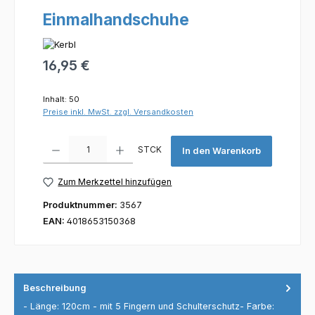
Einmalhandschuhe
Regulärer Preis:
16,95 €
Inhalt:
50
Preise inkl. MwSt. zzgl. Versandkosten
Produkt Anzahl: Gib den gewünschten Wert ein oder benutze die Scha
STCK
In den Warenkorb
Zum Merkzettel hinzufügen
Produktnummer:
3567
EAN:
4018653150368
Beschreibung
- Länge: 120cm - mit 5 Fingern und Schulterschutz- Farbe: