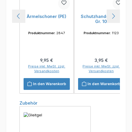
Ärmelschoner (PE)
Schutzhandschuhe
Gr. 10
Produktnummer:
2847
Produktnummer:
1123
Regulärer Preis:
Regulärer Preis:
9,95 €
3,95 €
Preise inkl. MwSt. zzgl.
Preise inkl. MwSt. zzgl.
Versandkosten
Versandkosten
In den Warenkorb
In den Warenkorb
Produktgalerie überspringen
Zubehör