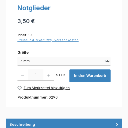
Notglieder
Regulärer Preis:
3,50 €
Inhalt:
10
Preise inkl. MwSt. zzgl. Versandkosten
auswählen
Größe
Produkt Anzahl: Gib den gewünschten Wert ein oder benutze die Scha
STCK
In den Warenkorb
Zum Merkzettel hinzufügen
Produktnummer:
0290
Beschreibung