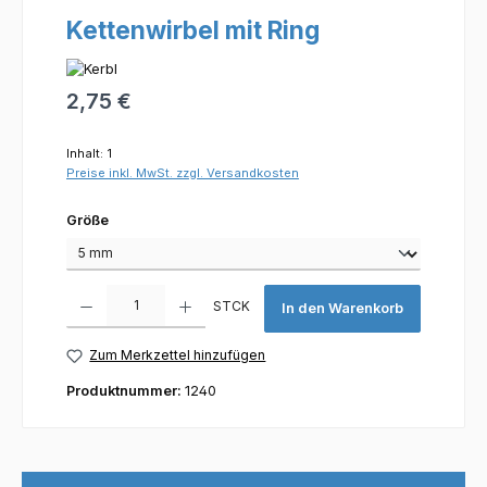
Kettenwirbel mit Ring
Regulärer Preis:
2,75 €
Inhalt:
1
Preise inkl. MwSt. zzgl. Versandkosten
auswählen
Größe
Produkt Anzahl: Gib den gewünschten Wert ein oder benutze die Scha
STCK
In den Warenkorb
Zum Merkzettel hinzufügen
Produktnummer:
1240