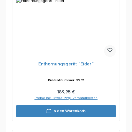
Enthornungsgerät "Eider"
Produktnummer:
3979
Regulärer Preis:
189,95 €
Preise inkl. MwSt. zzgl. Versandkosten
In den Warenkorb