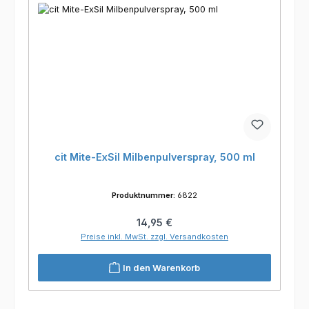
cit Mite-ExSil Milbenpulverspray, 500 ml
Produktnummer:
6822
Regulärer Preis:
14,95 €
Preise inkl. MwSt. zzgl. Versandkosten
In den Warenkorb