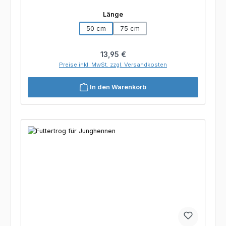
auswählen
Länge
50 cm
75 cm
Regulärer Preis:
13,95 €
Preise inkl. MwSt. zzgl. Versandkosten
In den Warenkorb