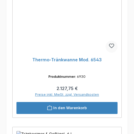
Thermo-Tränkwanne Mod. 6543
Produktnummer:
6930
Regulärer Preis:
2.127,75 €
Preise inkl. MwSt. zzgl. Versandkosten
In den Warenkorb