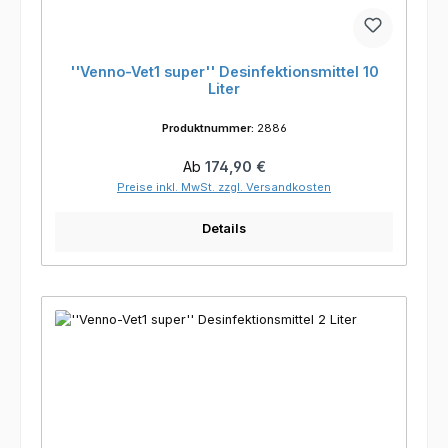
''Venno-Vet1 super'' Desinfektionsmittel 10
Liter
Produktnummer:
2886
Regulärer Preis:
Ab
174,90 €
Preise inkl. MwSt. zzgl. Versandkosten
Details