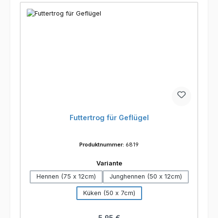
Futtertrog für Geflügel
Produktnummer:
6819
auswählen
Variante
Hennen (75 x 12cm)
Junghennen (50 x 12cm)
Küken (50 x 7cm)
Regulärer Preis:
5,95 €