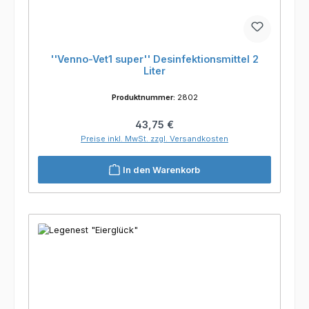
''Venno-Vet1 super'' Desinfektionsmittel 2
Liter
Produktnummer:
2802
Regulärer Preis:
43,75 €
Preise inkl. MwSt. zzgl. Versandkosten
In den Warenkorb