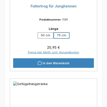
Futtertrog für Junghennen
Produktnummer:
1139
auswählen
Länge
50 cm
75 cm
Regulärer Preis:
25,95 €
Preise inkl. MwSt. zzgl. Versandkosten
In den Warenkorb