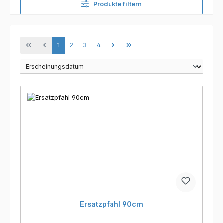
Produkte filtern
Seite
Seite
Seite
Seite
1
2
3
4
Ersatzpfahl 90cm