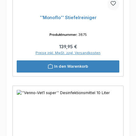
''Monoflo'' Stiefelreiniger
Produktnummer:
3875
Regulärer Preis:
139,95 €
Preise inkl. MwSt. zzgl. Versandkosten
In den Warenkorb