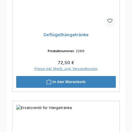
Geflügelhängetränke
Produktnummer:
2288
Regulärer Preis:
72,50 €
Preise inkl. MwSt. zzgl. Versandkosten
In den Warenkorb