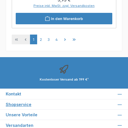
Preise inkl. MwSt. zzgl. Versandkosten
In den Warenkorb
Seite
Seite
Seite
Seite
1
2
3
4
Kostenloser Versand ab 199 €¹
Kontakt
Shopservice
Unsere Vorteile
Versandarten