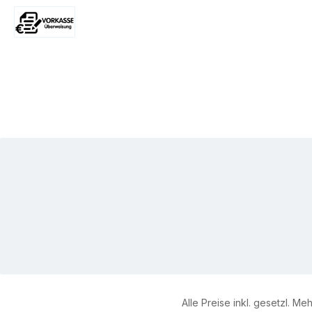
Desinfe
PayPal
Später Bezahlen
Stammkunde
(z. B
bäder) Desinfektionsmittel für den
Vorkasse
Lebens-
Fa
(Liefera
Ver
Produktnam
super Typ Desinfektionsmittel-
Konze
Flä
Trän
Temperat
-10°C Listung DV
Haltbarkeit 5 Jahre Be
Geeignet
Substitu
Alle Preise inkl. gesetzl. Me
Herstell