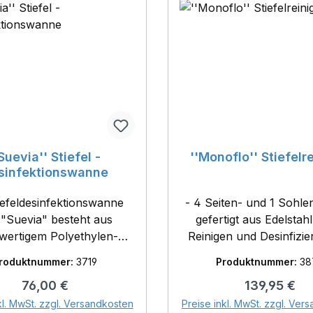
'Suevia'' Stiefel -
''Monoflo'' Stiefelr
sinfektionswanne
iefeldesinfektionswanne
- 4 Seiten- und 1 Sohle
"Suevia" besteht aus
gefertigt aus Edelstah
wertigem Polyethylen-
Reinigen und Desinfizi
off.- zur Vermeidung des
Stiefeln
roduktnummer:
3719
Produktnummer:
38
agens von Keimen in die
Regulärer Preis:
Regulärer Pr
76,00 €
139,95 €
lgebäude- rutschfestes
In den Warenkorb
In den Warenk
odenprofil- für alle
kl. MwSt. zzgl. Versandkosten
Preise inkl. MwSt. zzgl. Ver