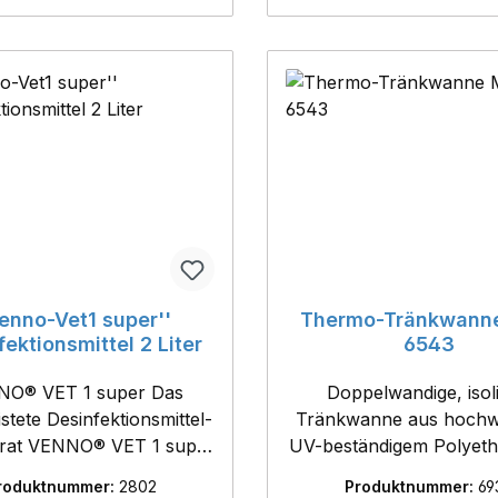
handelsüblichen
fektionsmittel geeignet-
Maße: 60 x 80cm
Venno-Vet1 super''
Thermo-Tränkwann
ektionsmittel 2 Liter
6543
O® VET 1 super Das
Doppelwandige, isol
stete Desinfektionsmittel-
Tränkwanne aus hochw
rat VENNO® VET 1 super
UV-beständigem Polyethy
t gegen unbehüllte und
Bodenbefestigung - Länge 4,3 m-
roduktnummer:
2802
Produktnummer:
69