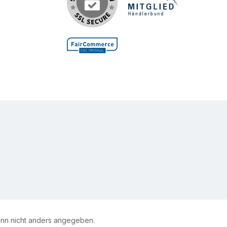
Zusatzinformationen:
rmationen
Desinfektionsmittel für die
Tierhaltung gemäß GefStoffV.
r.
Datenblatt als PDF herunterladen
n nicht anders angegeben.