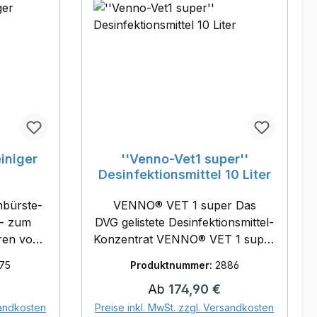
einiger
''Venno-Vet1 super''
Desinfektionsmittel 10 Liter
nbürste-
VENNO® VET 1 super Das
l- zum
DVG gelistete Desinfektionsmittel-
eren von
Konzentrat VENNO® VET 1 super
wirkt gegen unbehüllte und
75
Produktnummer:
2886
behüllte Viren, Hefepilze und
eis:
Regulärer Preis:
Ab
174,90 €
Bakterien innerhalb eines großen
orb
Temperaturspektrums bei 20°C,
sandkosten
Preise inkl. MwSt. zzgl. Versandkosten