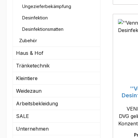
Ungezieferbekämpfung
Desin
Desinfektion
Desinfektionsmatten
Zubehör
Haus & Hof
Tränketechnik
Kleintiere
''
Weidezaun
Desinf
Arbeitsbekleidung
VENN
SALE
DVG geli
Konzent
Unternehmen
wirk
P