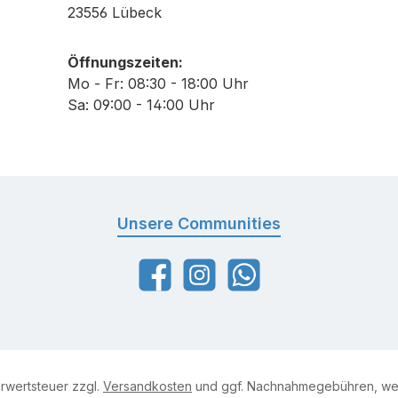
ktion in Hygieneschleusen
23556 Lübeck
Etikett und Produktinfo
. Desinfektionsmatten/-
lesen. Nicht geeignet zur direkten
Anwendung am Tie
Öffnungszeiten:
 und Futtermittelbereich
Mo - Fr: 08:30 - 18:00 Uhr
hrzeugdesinfektion
Sa: 09:00 - 14:00 Uhr
ntenfahrzeuge, Besucher,
ladeflächen, Räder)
e VENNO® VET 1
ntrat Anwendung
chen-, Fahrzeug- und
Unsere Communities
kwasser-Desinfektion
urbereich +20°C bis
Facebook
Instagram
WhatsApp
G & FiBL
sonderheit
 für Bio-Betriebe, erfüllt
tionsgebot Hinweis:
Anwendung gemäß
hrwertsteuer zzgl.
Versandkosten
und ggf. Nachnahmegebühren, wen
erangaben. Bio-zertifiziert