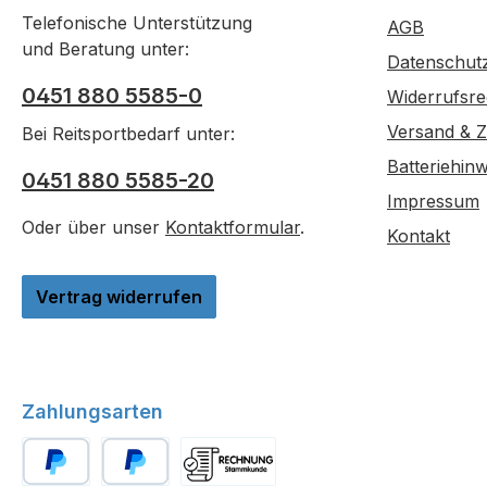
bei 20
kri
Telefonische Unterstützung
AGB
-10°C Für konventionelle und
Ameisen
und Beratung unter:
biolog
Hinweise Biozidprodukte
Datenschut
geeignet DVG- und FiBL-ge
vors
0451 880 5585-0
Widerrufsre
Gebr
Versand & 
Ko
Bei Reitsportbedarf unter:
Produ
Materialve
Batteriehinw
0451 880 5585-20
Fahrze
Impressum
Erfüll
Oder über unser
Kontaktformular
.
Kontakt
nach G
Erfüllt
Anforderunge
Vertrag widerrufen
EMAS-
EU Lange Produktstabilität bis zu
5
An
Zahlungsarten
Stall
Flächendesin
von 