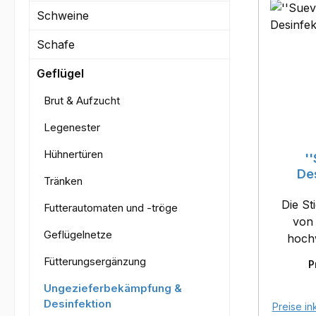
Schweine
Schafe
Geflügel
Brut & Aufzucht
Legenester
Hühnertüren
'
De
Tränken
Die St
Futterautomaten und -tröge
von 
Geflügelnetze
hoch
Kunstst
Fütterungsergänzung
P
Eintr
Ungezieferbekämpfung &
Stal
Desinfektion
B
Preise in