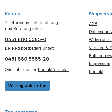
2 m Technische 
Produktart G
Kontakt
Shopservi
Einsatzbereich
Betri
Telefonische Unterstützung
AGB
Netzanschlu
und Beratung unter:
Datenschut
Netzteil) 
0451 880 5585-0
Eigensc
Widerrufsre
witterun
Versand & 
Bei Reitsportbedarf unter:
Anwendungsbereiche
Batteriehinw
F
0451 880 5585-20
Geflügelträ
Impressum
Oder über unser
Kontaktformular
.
Kontakt
Vertrag widerrufen