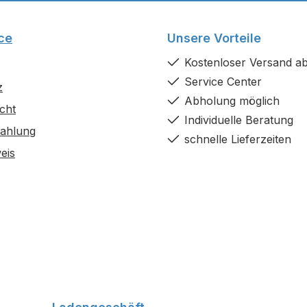
Daten
ummiheizplatte
ce
Unsere Vorteile
 Geflügeltränken
ebsspannung 24 Volt
Kostenloser Versand ab
ss 230 Volt (inkl.
Service Center
z
Kabellänge 2 m
Abholung möglich
haften Rutschfest,
cht
Individuelle Beratung
gsbeständig, extra robust
Zahlung
schnelle Lieferzeiten
eis
rostfreihaltung von
nken Erhaltung der
Nestwärme