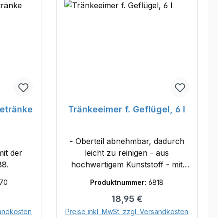
getränke
Tränkeeimer f. Geflügel, 6 l
- Oberteil abnehmbar, dadurch
it der
leicht zu reinigen - aus
88.
hochwertigem Kunststoff - mit
Tragebügel - Lebensmittelecht
70
Produktnummer:
6818
eis:
Regulärer Preis:
18,95 €
orb
In den Warenkorb
sandkosten
Preise inkl. MwSt. zzgl. Versandkosten