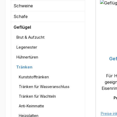
Schweine
Schafe
Geflügel
Brut & Aufzucht
Legenester
Hühnertüren
Gef
Tränken
Für 
Kunststofftränken
geeignet! Ein einge
Tränken für Wasseranschluss
Eisenri
der Tränke. - Materia
Tränken für Wachteln
P
Kunsts
Anti-Keimmatte
Schl
Preise in
Heizplatten