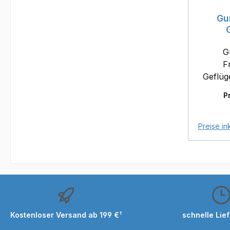
Gu
G
F
Geflüg
der Nest
P
Netztei
robuste
Bauweise. 
Preise in
Frostf
und E
24-
Ansch
Stromverso
Stand
Extr
Kostenloser Versand ab 199 €¹
schnelle Lie
Witterungsb