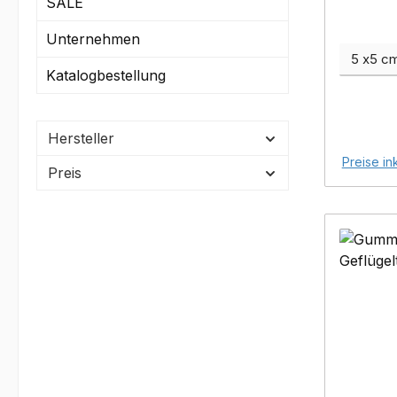
Monate s
SALE
Bi
Unternehmen
Nebenpr
Katalogbestellung
silver
eine mit 
Matte 
Hersteller
Preise in
Preis