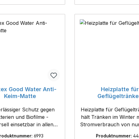
rtex Good Water Anti-
Heizplatte für
Keim-Matte
Geflügeltränk
erlässiger Schutz gegen
Heizplatte für Geflügeltr
terien und Biofilme -
hält Tränken im Winter 
sell einsetzbar in allen
Stromverbrauch von nur
tränken - bis zu 12
frostrei !!- mit Anti - 
roduktnummer:
6993
Produktnummer:
44