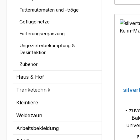
Futterautomaten und -tröge
Geflügelnetze
Fütterungsergänzung
Ungezieferbekämpfung &
Desinfektion
Zubehör
Haus & Hof
Tränketechnik
silve
Kleintiere
- zuv
Weidezaun
Bak
univer
Arbeitsbekleidung
Geflügel
P