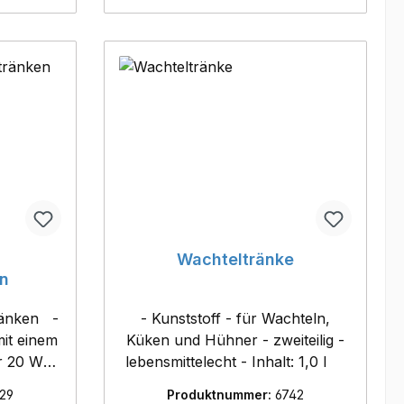
Wachteltränke
en
änken -
- Kunststoff - für Wachteln,
mit einem
Küken und Hühner - zweiteilig -
 20 Watt
lebensmittelecht - Inhalt: 1,0 l
Rutsch -
29
Produktnummer:
6742