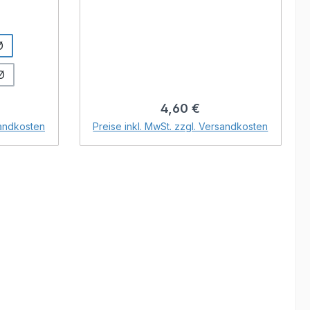
ren Stand
atte.-
uswählen
nschluss
Ø
olt
Ø
reis:
Regulärer Preis:
4,60 €
orb
In den Warenkorb
sandkosten
Preise inkl. MwSt. zzgl. Versandkosten