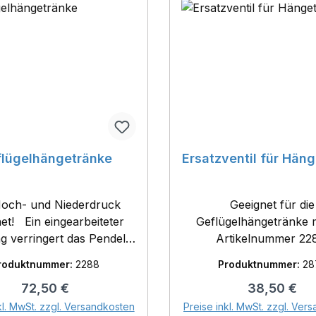
lügelhängetränke
Ersatzventil für Hän
Hoch- und Niederdruck
Geeignet für die
arbeiteter
Geflügelhängetränke m
ng verringert das Pendeln
Artikelnummer 22
l: robuster
roduktnummer:
2288
Produktnummer:
28
toff- Anschluss für 1/2"
Regulärer Preis:
Regulärer Pr
72,50 €
38,50 €
auch- Umfang: 117 cm
In den Warenkorb
In den Warenk
kl. MwSt. zzgl. Versandkosten
Preise inkl. MwSt. zzgl. Ver