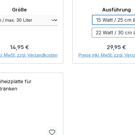
elbstdosierend - keine
Streifen für einen siche
ldung von toxischen
der Tränke auf der Pl
auswählen
a
Größe
Ausführung
odukten - einfache
Durchmesser : 25 cm- A
15 Watt / 25 cm 
Handhabung Die
: 220/230 V
tex® Anti-Keim-Matte ist
22 Watt / 30 cm 
Silber beschichtete textile
zur Wasserkonservierung
Regulärer Preis:
Regulärer P
14,95 €
29,95 €
von Geflügeltränken
In den Warenkorb
In den Warenk
kl. MwSt. zzgl. Versandkosten
Preise inkl. MwSt. zzgl. Ver