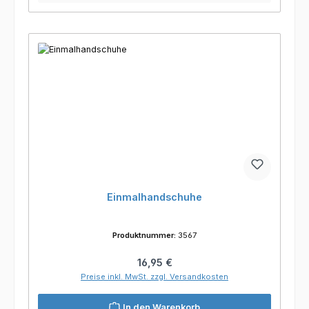
Einmalhandschuhe
Produktnummer:
3567
Regulärer Preis:
16,95 €
Preise inkl. MwSt. zzgl. Versandkosten
In den Warenkorb