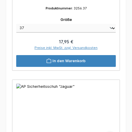
Produktnummer:
3256.37
auswählen
Größe
Regulärer Preis:
17,95 €
Preise inkl. MwSt. zzgl. Versandkosten
In den Warenkorb