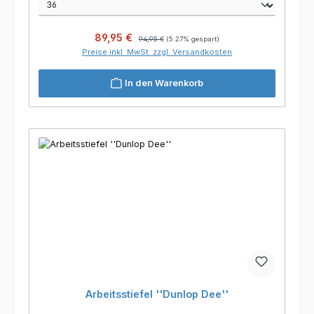
Verkaufspreis:
Regulärer Preis:
89,95 €
94,95 €
(5.27% gespart)
Preise inkl. MwSt. zzgl. Versandkosten
In den Warenkorb
Arbeitsstiefel ''Dunlop Dee''