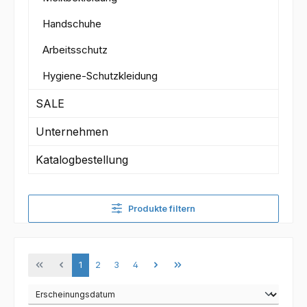
Handschuhe
Arbeitsschutz
Hygiene-Schutzkleidung
SALE
Unternehmen
Katalogbestellung
Produkte filtern
Seite
Seite
Seite
Seite
1
2
3
4