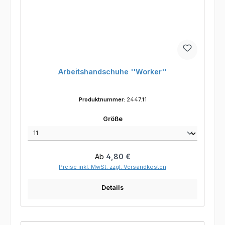
Arbeitshandschuhe ''Worker''
Produktnummer:
2447.11
auswählen
Größe
Regulärer Preis:
Ab
4,80 €
Preise inkl. MwSt. zzgl. Versandkosten
Details