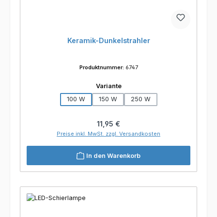
Keramik-Dunkelstrahler
Produktnummer:
6747
auswählen
Variante
100 W
150 W
250 W
Regulärer Preis:
11,95 €
Preise inkl. MwSt. zzgl. Versandkosten
In den Warenkorb