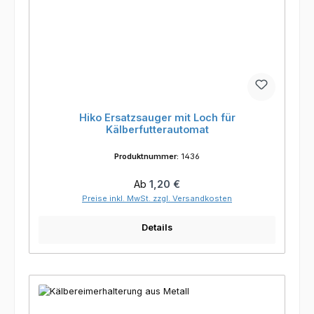
Hiko Ersatzsauger mit Loch für
Kälberfutterautomat
Produktnummer:
1436
Regulärer Preis:
Ab
1,20 €
Preise inkl. MwSt. zzgl. Versandkosten
Details