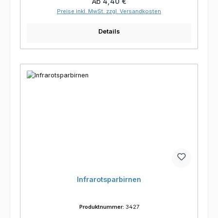
Regulärer Preis:
Ab
4,40 €
Preise inkl. MwSt. zzgl. Versandkosten
Details
Infrarotsparbirnen
Produktnummer:
3427