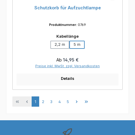
Schutzkorb für Aufzuchtlampe
Produktnummer:
0769
auswählen
Kabellänge
2,2 m
5 m
Regulärer Preis:
Ab
14,95 €
Preise inkl. MwSt. zzgl. Versandkosten
Details
Seite
Seite
Seite
Seite
Seite
1
2
3
4
5