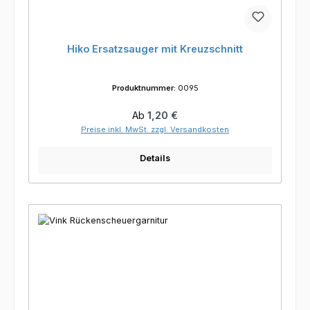
Hiko Ersatzsauger mit Kreuzschnitt
Produktnummer:
0095
Regulärer Preis:
Ab
1,20 €
Preise inkl. MwSt. zzgl. Versandkosten
Details