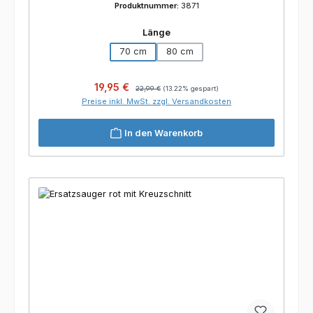
Produktnummer:
3871
auswählen
Länge
70 cm
80 cm
Verkaufspreis:
Regulärer Preis:
19,95 €
22,99 €
(13.22% gespart)
Preise inkl. MwSt. zzgl. Versandkosten
In den Warenkorb