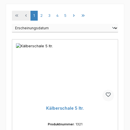
Seite
Seite
Seite
Seite
Seite
1
2
3
4
5
Kälberschale 5 ltr.
Produktnummer:
1321