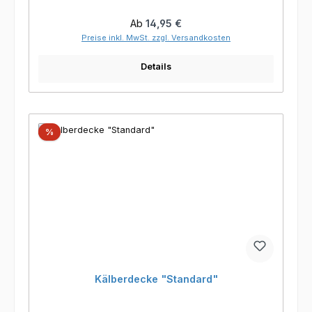
Regulärer Preis:
Ab
14,95 €
Preise inkl. MwSt. zzgl. Versandkosten
Details
Rabatt
%
Kälberdecke "Standard"