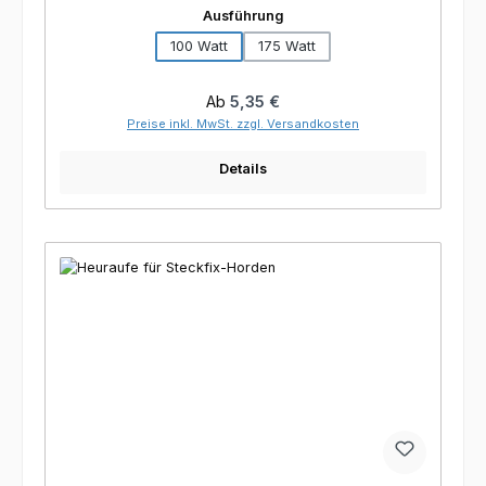
auswählen
Ausführung
100 Watt
175 Watt
Regulärer Preis:
Ab
5,35 €
Preise inkl. MwSt. zzgl. Versandkosten
Details