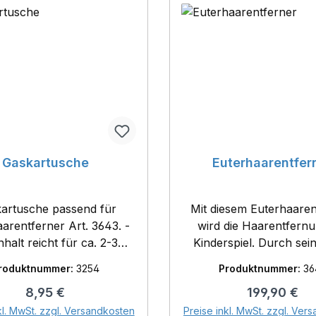
Gaskartusche
Euterhaarentfer
artusche passend für
Mit diesem Euterhaaren
arentferner Art. 3643. -
wird die Haarentfernu
nhalt reicht für ca. 2-3
Kinderspiel. Durch sein
riebsstunden (je nach
Flamme lassen sich H
roduktnummer:
3254
Produktnummer:
36
auch) Inhalt: 600
Euter schnell und 
Regulärer Preis:
Regulärer Pr
8,95 €
199,90 €
icherheitsdatenblatt
Schmerzen für das 
In den Warenkorb
In den Warenk
ngaben: Signalwort:
entfernen. - mit kalter Flamme
kl. MwSt. zzgl. Versandkosten
Preise inkl. MwSt. zzgl. Ver