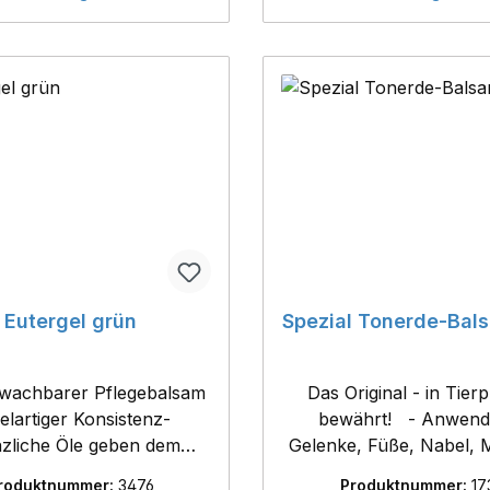
 H220 Extrem
(ca. 200°C)- schnelle 
s Gas H280 Enthält
(2sek.)- ohne Schme
unter Druck; kann bei
hinterlässt ein klinische
ärmung explodieren
Euter und verbesser
Milchhygiene- hilft Mast
verhindern und verkür
Melkvorbereitungszei
Gaskartuschen-Ansc
Lieferung erfolgt 
Gaskartusche
Eutergel grün
Spezial Tonerde-Bal
hwachbarer Pflegebalsam
Das Original - in Tier
gelartiger Konsistenz-
bewährt! - Anwendung:
nzliche Öle geben dem
Gelenke, Füße, Nabel, 
gewebe wirksam Schutz
Sehnen, Euter, Gesäuge
roduktnummer:
3476
Produktnummer:
17