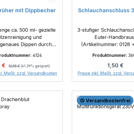
rüher mit Dippbecher
Schlauchanschluss 3
enge ca. 500 ml- gezielte
3-stufiger Schlauchansc
itzenreinigung und
Euter-Handbrau
genaues Dippen durch
(Artikelnummer: 0128 
 gewinkelte Düse mit nach
roduktnummer:
4124
Produktnummer:
36
richtetem Zitzenbecher-
Regulärer Preis:
aufspreis:
Regulärer P
0 €
1,50 €
tufenlos einstellbar vom
12,95 €
(61.39% gespart)
In den Warenk
trahl zum Direktstrahl-
kl. MwSt. zzgl. Versandkosten
Preise inkl. MwSt. zzgl. Ver
sprühfähige Dippmittel
insrpüher mit
ben zeigendem Sprüher
Versandkostenfrei
ktischem Trichter um die
r gezielt besrpühen zu
können.