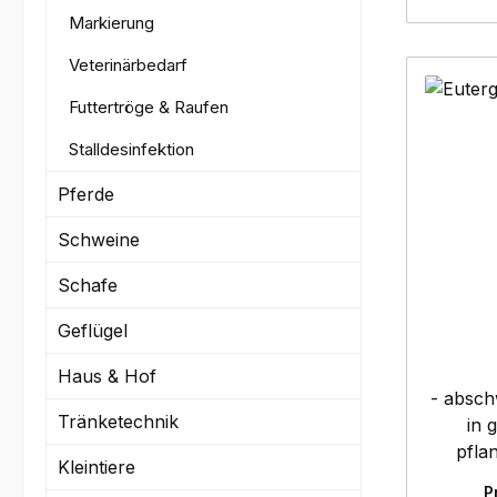
Gefahr
Markierung
entzündbare
Veterinärbedarf
Gas 
Erw
Futtertröge & Raufen
Stalldesinfektion
Pferde
Schweine
Schafe
Geflügel
Haus & Hof
- absc
Tränketechnik
in 
pfla
Kleintiere
Euter
P