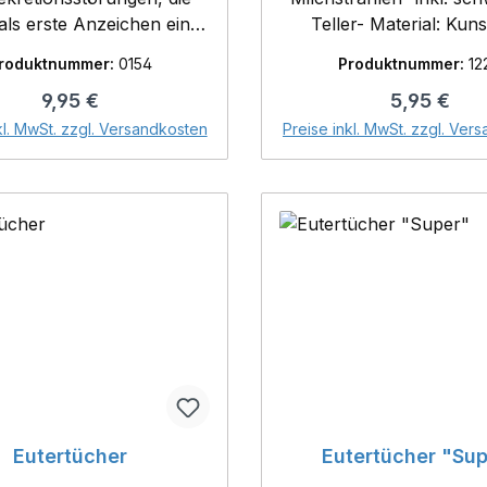
als erste Anzeichen einer
Teller- Material: Kuns
nden Eutererkrankung zu
roduktnummer:
0154
Produktnummer:
12
 sind- das Papier ist mit
Regulärer Preis:
Regulärer P
9,95 €
5,95 €
Spezialindikator in vier
In den Warenkorb
In den Warenk
pfen präpariert, die
kl. MwSt. zzgl. Versandkosten
Preise inkl. MwSt. zzgl. Ver
echend den Eutervierteln
et sind- aus jedem Strich
n einen dünnen Strahl des
ngsgemelkes auf den
igen Indikationstupfen- 1
= 25 Stück Testblätter
Eutertücher
Eutertücher "Su