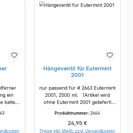
ner
Hängeventil für Eutermint
2001
tferner
nur passend für # 2663 Eutermint
ng ein
2001, 2500 ml. (Artikel wird
e kalte
ohne Eutermint 2001 geliefert!
aare am
Das Eutermint 2001 ist unter #
43
Produktnummer:
2664
ohne
2663 bestellbar!)
eis:
Regulärer Preis:
24,95 €
Tier
orb
In den Warenkorb
sandkosten
Preise inkl. MwSt. zzgl. Versandkosten