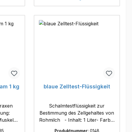
Anwendung
rzen-
s reines
t die
itis zu
zt die
t- mit
hluss
ohne
sam 1 kg
blaue Zelltest-Flüssigkeit
praxen
Schalmtestflüssigkeit zur
Bestimmung des Zellgehaltes von
Muskeln,
Rohmilch - Inhalt: 1 Liter- Farbe:
, etc. -
blau
35
Produktnummer:
0148