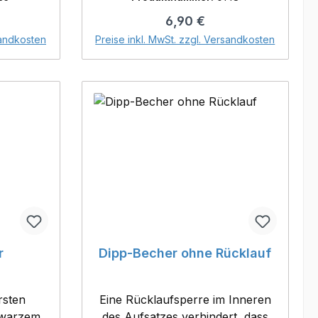
ffe und
reis:
Regulärer Preis:
6,90 €
r eine
orb
In den Warenkorb
-
sandkosten
Preise inkl. MwSt. zzgl. Versandkosten
 intensiv
e- nimmt
d und
ert die
ine
zeit bei
halt: 1kg
r
Dipp-Becher ohne Rücklauf
rsten
Eine Rücklaufsperre im Inneren
chwarzem
des Aufsatzes verhindert, dass