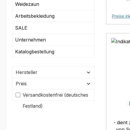
und Pfl
Weidezaun
der
Arbeitsbekleidung
gewähr
Preise in
Milchfl
SALE
Unternehmen
Katalogbestellung
Hersteller
Preis
Filter hinzufügen: Versandkostenfrei
Versandkostenfrei (deutsches
Festland)
- dient
von S