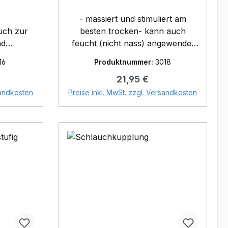
praktischem Gürtelhaken
- massiert und stimuliert am
uch zur
besten trocken- kann auch
nd
feucht (nicht nass) angewendet
ng-
werden- verhindert
16
Produktnummer:
3018
 und
Keimübertragung- besonders
reis:
Regulärer Preis:
21,95 €
alt: 50
saugstark (max. mit 3 Liter
orb
In den Warenkorb
Reinigungslösung ansetzen)- mit
sandkosten
Preise inkl. MwSt. zzgl. Versandkosten
Kartonkern Inhalt: 2 x 750 Blatt