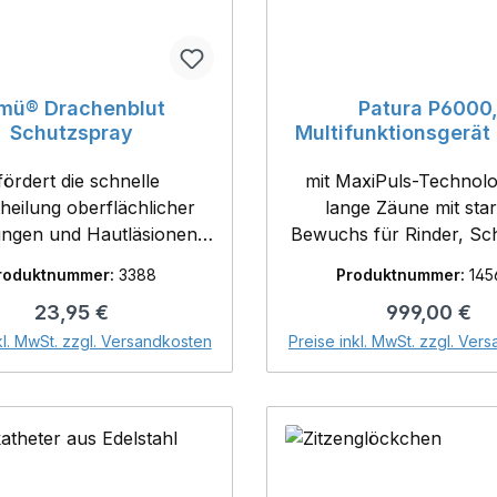
mü® Drachenblut
Patura P6000
Schutzspray
Multifunktionsgerät
12V
fördert die schnelle
mit MaxiPuls-Technolo
heilung oberflächlicher
lange Zäune mit sta
ungen und Hautläsionen -
Bewuchs für Rinder, Sc
Ideal auch bei
Pferde und Wildabweh
roduktnummer:
3388
Produktnummer:
145
enschenkelekzemen- mit
stufige Zaun- un
Regulärer Preis:
Regulärer Pr
23,95 €
999,00 €
chem Bitterstoff, welcher
Batteriekontrolle,
In den Warenkorb
In den Warenk
augen und Kannibalismus
Stufenschalter,
kl. MwSt. zzgl. Versandkosten
Preise inkl. MwSt. zzgl. Ver
 ohne Wartezeit. eimü
Tiefentladeschutz; inkl
blut-Schutzspray fördert
Netzteil, 12 V Edelst
bstheilung oberflächlicher
Anschlusskabel u
zungen und Hautläsionen
Zaun-/Erdkabelset *** mit
oß- und Kleintieren. Bei
praktischer Digitalan