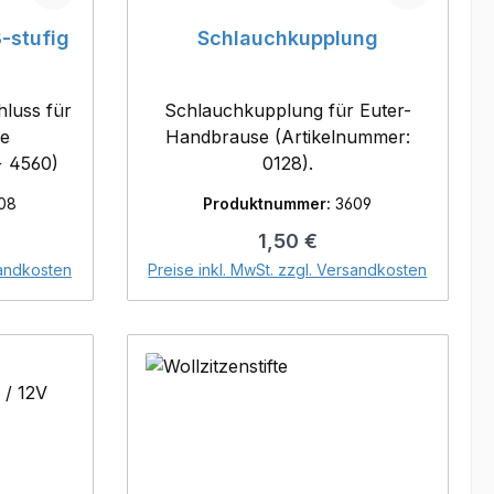
-stufig
Schlauchkupplung
hluss für
Schlauchkupplung für Euter-
se
Handbrause (Artikelnummer:
+ 4560)
0128).
08
Produktnummer:
3609
reis:
Regulärer Preis:
1,50 €
orb
In den Warenkorb
sandkosten
Preise inkl. MwSt. zzgl. Versandkosten