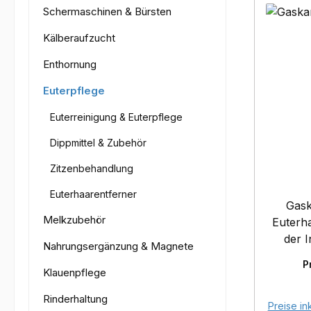
Schermaschinen & Bürsten
Kälberaufzucht
Enthornung
Euterpflege
Euterreinigung & Euterpflege
Dippmittel & Zubehör
Zitzenbehandlung
Euterhaarentferner
Gask
Melkzubehör
Euterha
der I
Nahrungsergänzung & Magnete
Bet
P
Verbr
Klauenpflege
mlS
Rinderhaltung
Pflichta
Preise in