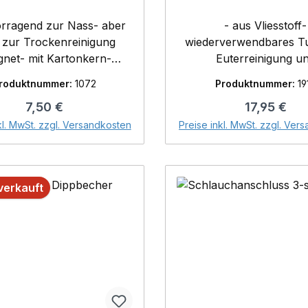
orragend zur Nass- aber
- aus Vliesstoff-
 zur Trockenreinigung
wiederverwendbares T
gnet- mit Kartonkern-
Euterreinigung u
ensmittelecht- 100%
Keimzahlreduzieru
roduktnummer:
1072
Produktnummer:
19
ogisch abbaubar- 100%
maschinenwaschbar
Regulärer Preis:
Regulärer P
7,50 €
17,95 €
rischzellstoff- hohe
kochfest bis 95°C- Inh
In den Warenkorb
In den Warenk
htigkeitsaufnahme für
Stück
kl. MwSt. zzgl. Versandkosten
Preise inkl. MwSt. zzgl. Ver
imale Nassreinigung-
assfest und fusselfrei-
erende Wirkung durch die
erkauft
truktur- ideal für kleine
ände geeignet- Inhalt: 2 x
tt
200 Blatt