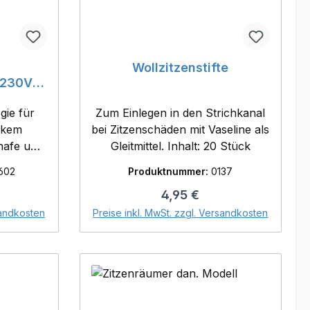
,
Wollzitzenstifte
 230V /
gie für
Zum Einlegen in den Strichkanal
rkem
bei Zitzenschäden mit Vaseline als
hafe und
Gleitmittel. Inhalt: 20 Stück
r; 10-
602
Produktnummer:
0137
d
eis:
Regulärer Preis:
4,95 €
 6-
orb
In den Warenkorb
sandkosten
Preise inkl. MwSt. zzgl. Versandkosten
. 230 V
ahl-
nd
zeige,