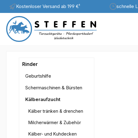
Kostenloser Versand ab 199 €¹
schnelle L
m Hauptinhalt springen
Zur Suche springen
Zur Hauptnavigation springen
Bilderga
Rinder
Geburtshilfe
Schermaschinen & Bürsten
Kälberaufzucht
Kälber tränken & drenchen
Milcherwärmer & Zubehör
Kälber- und Kuhdecken