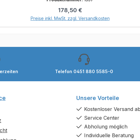
Regulärer Preis:
178,50 €
In den Warenkorb
Preise inkl. MwSt. zzgl. Versandkosten
ferzeiten
Telefon 0451 880 5585-0
ce
Unsere Vorteile
Kostenloser Versand ab
Service Center
z
Abholung möglich
cht
Individuelle Beratung