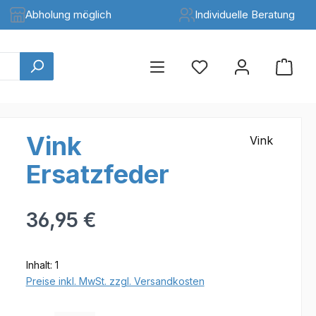
Abholung möglich
Individuelle Beratung
Vink
Vink
Ersatzfeder
Regulärer Preis:
36,95 €
Inhalt:
1
Preise inkl. MwSt. zzgl. Versandkosten