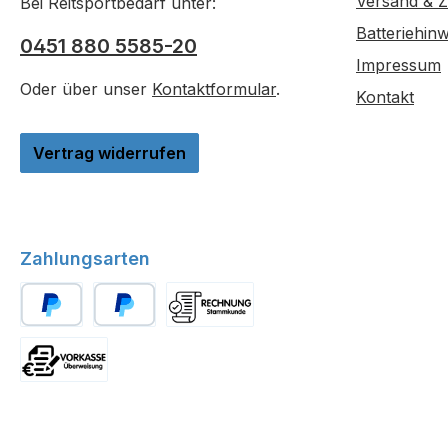
Versand & 
Bei Reitsportbedarf unter:
Batteriehinw
0451 880 5585-20
Impressum
Oder über unser
Kontaktformular
.
Kontakt
Vertrag widerrufen
Zahlungsarten
PayPal
Später Bezahlen
Stammkunde
Vorkasse