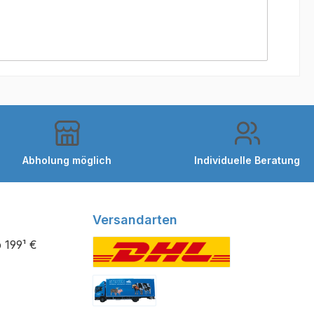
Abholung möglich
Individuelle Beratung
Versandarten
 199¹ €
Benutzerdefiniertes Bild 1