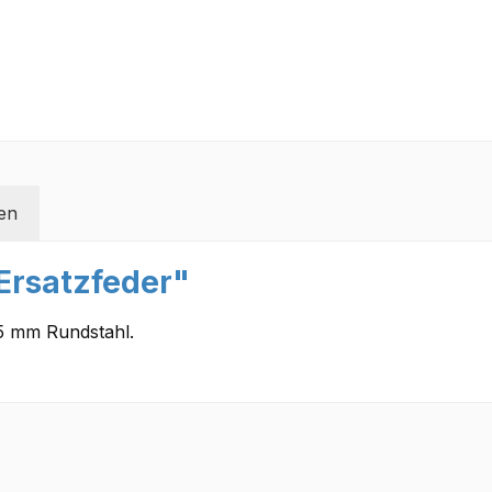
en
Ersatzfeder"
5 mm Rundstahl.