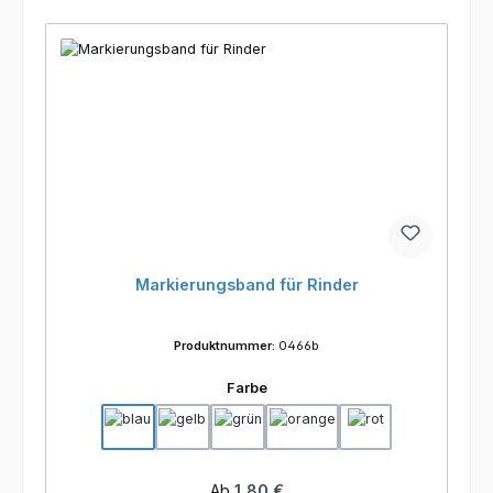
Markierungsband für Rinder
Produktnummer:
0466b
auswählen
Farbe
Regulärer Preis:
Ab
1,80 €