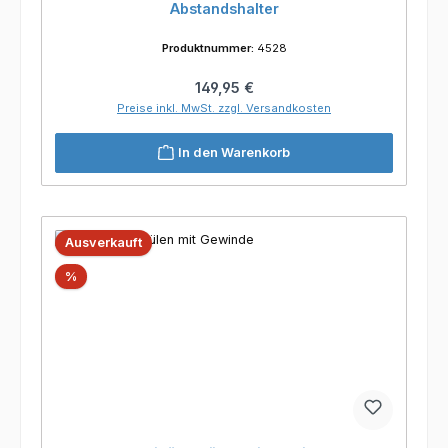
Abstandshalter
Produktnummer:
4528
Regulärer Preis:
149,95 €
Preise inkl. MwSt. zzgl. Versandkosten
In den Warenkorb
Ausverkauft
Rabatt
%