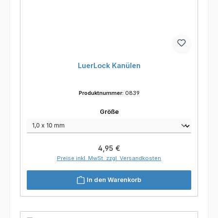
LuerLock Kanülen
Produktnummer:
0839
auswählen
Größe
Regulärer Preis:
4,95 €
Preise inkl. MwSt. zzgl. Versandkosten
In den Warenkorb