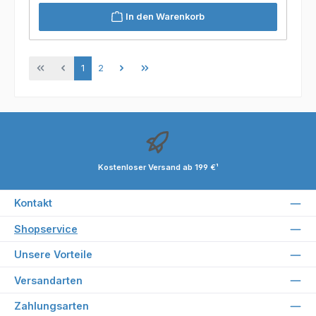
In den Warenkorb
Seite
Seite
1
2
Kostenloser Versand ab 199 €¹
Kontakt
Shopservice
Unsere Vorteile
Versandarten
Zahlungsarten