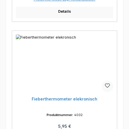
Details
Fieberthermometer elekronisch
Produktnummer:
4032
Regulärer Preis:
5,95 €