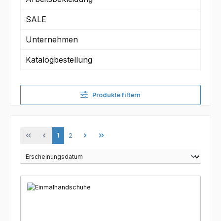
SALE
Unternehmen
Katalogbestellung
Produkte filtern
Seite
Seite
1
2