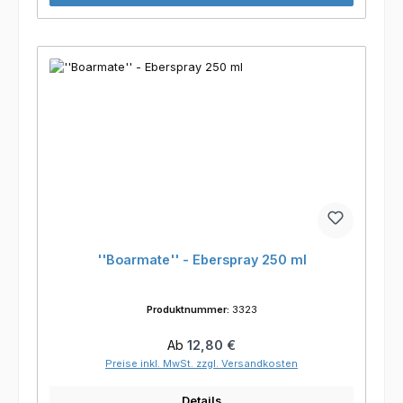
''Boarmate'' - Eberspray 250 ml
Produktnummer:
3323
Regulärer Preis:
Ab
12,80 €
Preise inkl. MwSt. zzgl. Versandkosten
Details