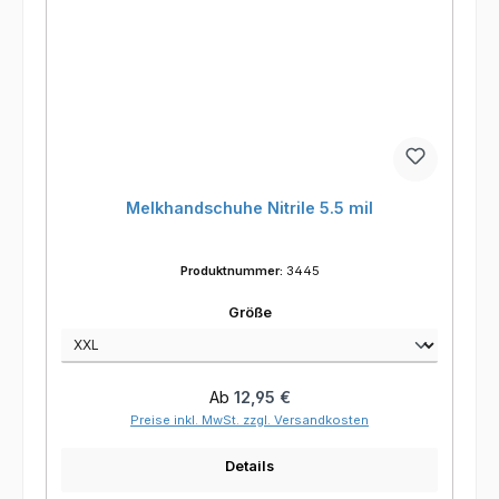
Melkhandschuhe Nitrile 5.5 mil
Produktnummer:
3445
auswählen
Größe
Regulärer Preis:
Ab
12,95 €
Preise inkl. MwSt. zzgl. Versandkosten
Details