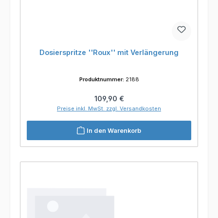
Dosierspritze ''Roux'' mit Verlängerung
Produktnummer:
2188
Regulärer Preis:
109,90 €
Preise inkl. MwSt. zzgl. Versandkosten
In den Warenkorb