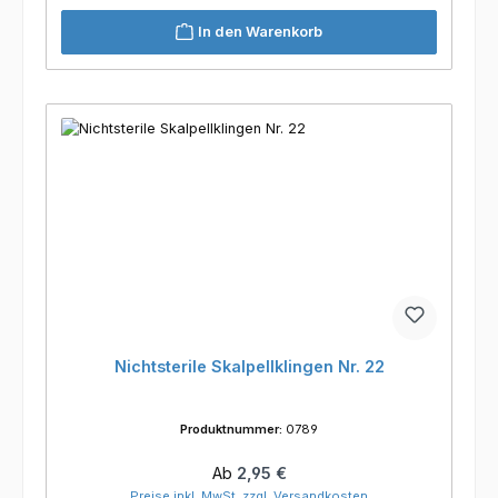
In den Warenkorb
Nichtsterile Skalpellklingen Nr. 22
Produktnummer:
0789
Regulärer Preis:
Ab
2,95 €
Preise inkl. MwSt. zzgl. Versandkosten