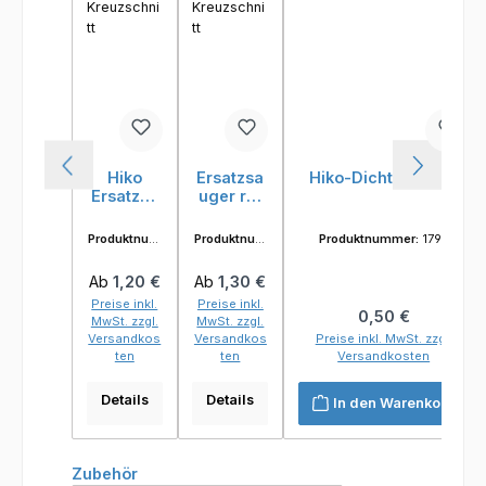
Hiko
Ersatzsa
Hiko-Dichtung hart
Ersatzsa
uger rot
uger mit
mit
Kreuzsch
Kreuzsch
Produktnum
Produktnum
Produktnummer:
1796
nitt
nitt
mer:
0095
mer:
0096
Regulärer Preis:
Regulärer Preis:
Ab
1,20 €
Ab
1,30 €
Preise inkl.
Preise inkl.
Regulärer Preis:
0,50 €
MwSt. zzgl.
MwSt. zzgl.
Versandkos
Versandkos
Preise inkl. MwSt. zzgl.
ten
ten
Versandkosten
Details
Details
In den Warenkorb
Produktgalerie überspringen
Zubehör