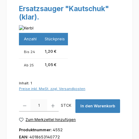
Ersatzsauger "Kautschuk"
(klar).
Anzahl
Stückpreis
1,20 €
Bis
24
1,05 €
Ab
25
Inhalt:
1
Preise inkl. MwSt. zzgl. Versandkosten
Produkt Anzahl: Gib den gewünschten Wert ein oder benutze die Scha
STCK
In den Warenkorb
Zum Merkzettel hinzufügen
Produktnummer:
4552
EAN:
4018653140772