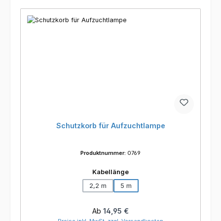
Schutzkorb für Aufzuchtlampe
Produktnummer:
0769
auswählen
Kabellänge
2,2 m
5 m
Regulärer Preis:
Ab
14,95 €
Preise inkl. MwSt. zzgl. Versandkosten