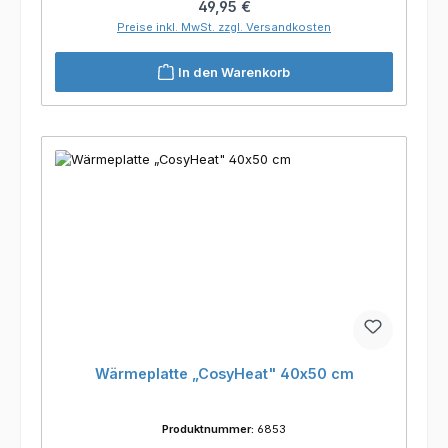
Regulärer Preis:
49,95 €
Preise inkl. MwSt. zzgl. Versandkosten
In den Warenkorb
Wärmeplatte „CosyHeat" 40x50 cm
Produktnummer:
6853