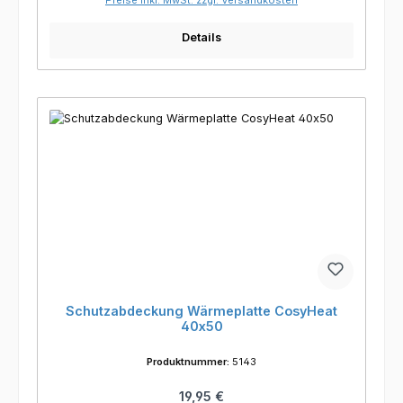
Details
Schutzabdeckung Wärmeplatte CosyHeat
40x50
Produktnummer:
5143
Regulärer Preis:
19,95 €