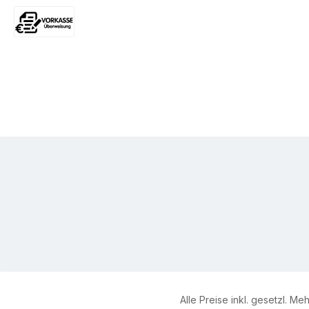
PayPal
Später Bezahlen
Stammkunde
qualit
How Scherkopfg
Vorkasse
Schurhöhe: 
Alle Preise inkl. gesetzl. Me