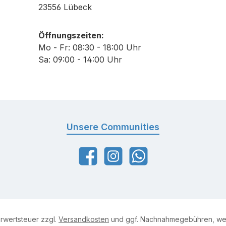
23556 Lübeck
ät und Fertigungs-Know-
qualität und Fertigung
röße: 7
How Scherkopfgröße: 5
Öffnungszeiten:
3,2 mm Scherbreite:
Schurhöhe: 6,3 mm Scherbreite:
Mo - Fr: 08:30 - 18:00 Uhr
40 mm
40 mm
Sa: 09:00 - 14:00 Uhr
Unsere Communities
Facebook
Instagram
WhatsApp
hrwertsteuer zzgl.
Versandkosten
und ggf. Nachnahmegebühren, wen