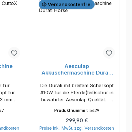
Versandkostenfrei
chine
Aesculap
Akkuschermaschine Durati
Horse
r für
Die Durati mit breitem Scherkopf
opf für
#10W für die Pferde(teil)schur in
0,3 mm
bewährter Aesculap Qualität. -
ragende
hohe Schergeschwindigkeit für
47
Produktnummer:
5429
durch
ein optimales Schnittbild- starker
reis:
Regulärer Preis:
299,90 €
ann auch
Akku mit Lithium-Ionentechnik,
orb
In den Warenkorb
zteil
bis 240min Laufzeit- die
sandkosten
Preise inkl. MwSt. zzgl. Versandkosten