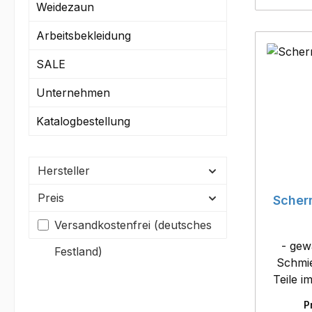
Weidezaun
Arbeitsbekleidung
SALE
Unternehmen
Katalogbestellung
Hersteller
Preis
Scher
Filter hinzufügen: Versandkostenfrei
Versandkostenfrei (deutsches
- gew
Festland)
Schmie
Teile im Sch
auch
P