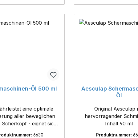
betrieben werden- i
maschinen-Öl 500 ml
Aesculap Schermasc
Öl
ährleistet eine optimale
Original Aesculap 
rung aller beweglichen
hervorragender Schmi
erkopf - eignet sich
Inhalt 90 ml
 hervorragend für alle
roduktnummer:
6630
Produktnummer:
66