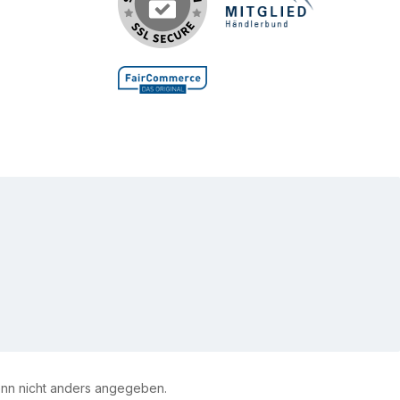
s-Know-
qualität und Fertigungs-Know-
How Scherkopfgröße: 4
Schurhöhe: 9,5 mm Scherbreite:
40 mm
n nicht anders angegeben.