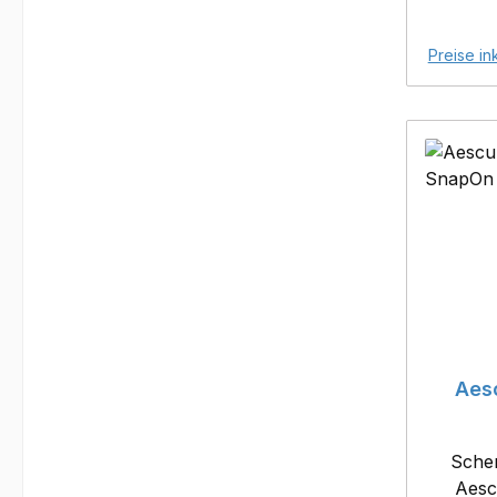
Preise in
Aes
Sche
Aesc