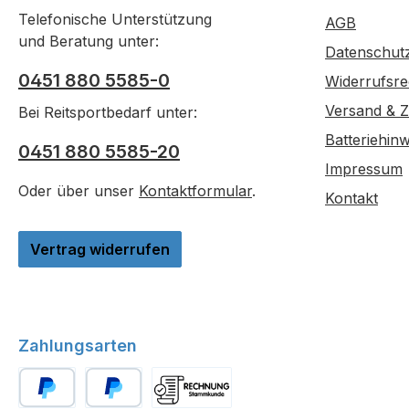
Schurhöhe: 
verlas
Telefonische Unterstützung
AGB
Prod
und Beratung unter:
Datenschut
"Inho
0451 880 5585-0
Vorteile für S
Widerrufsre
lange
Versand & 
Bei Reitsportbedarf unter:
Kohle
Batteriehinw
g
0451 880 5585-20
Sch
Impressum
einze
Oder über unser
Kontaktformular
.
Kontakt
modern
Fräßanlagen auß
Vertrag widerrufen
Fellgl
End-O
gleic
Schni
entwi
Zahlungsarten
extre
nac
Kombina