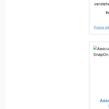
verstehe
mi
P
Perfektion
e
Preise in
Scher
S
Metalls
sind e
Produkte. Aus
Rohling
mehrere
medizi
außerg
Schnei
Bis a
verlas
Aes
Prod