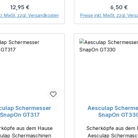
gängigen Marken-
Regulärer Preis:
Regulärer P
12,95 €
6,50 €
Schermaschinen Inhalt: 500ml
In den Warenkorb
In den Warenk
kl. MwSt. zzgl. Versandkosten
Preise inkl. MwSt. zzgl. Ver
culap Schermesser
Aesculap Scherme
SnapOn GT317
SnapOn GT33
rköpfe aus dem Hause
Scherköpfe aus dem
ulap Schermaschinen
Aesculap Schermasc