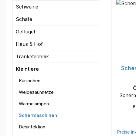
Schweine
Schafe
Geflügel
Haus & Hof
Tränketechnik
Sche
Kleintiere
Kaninchen
Ö
Weidezaunnetze
Wärmelampen
P
Schermaschinen
Desinfektion
Preise in