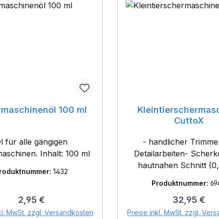
rmaschinenöl 100 ml
Kleintierschermas
CuttoX
l für alle gängigen
- handlicher Trimme
Schermaschinen. Inhalt: 100 ml
Detailarbeiten- Scherk
hautnahen Schnitt (
roduktnummer:
1432
Schnitthöhe)- hervor
Produktnummer:
69
Schereigenschaften 
Regulärer Preis:
Regulärer P
2,95 €
32,95 €
Edelstahl-Scherkopf- k
In den Warenkorb
In den Warenk
mit angestecktem Net
kl. MwSt. zzgl. Versandkosten
Preise inkl. MwSt. zzgl. Ver