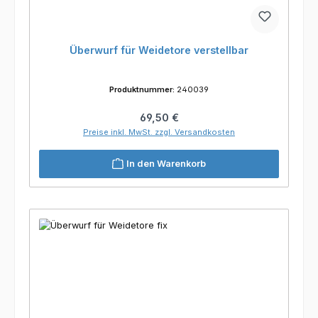
Überwurf für Weidetore verstellbar
Produktnummer:
240039
Regulärer Preis:
69,50 €
Preise inkl. MwSt. zzgl. Versandkosten
In den Warenkorb