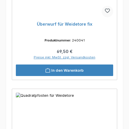
Überwurf für Weidetore fix
Produktnummer:
240041
Regulärer Preis:
69,50 €
Preise inkl. MwSt. zzgl. Versandkosten
In den Warenkorb