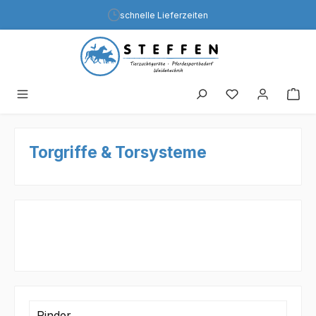
Zum Hauptinhalt springen
schnelle Lieferzeiten
Torgriffe & Torsysteme
Rinder