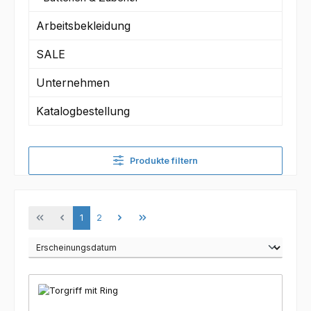
Arbeitsbekleidung
SALE
Unternehmen
Katalogbestellung
Produkte filtern
Seite
Seite
1
2