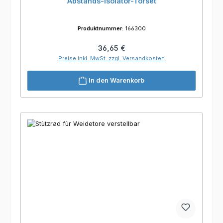
Abstands-Isolator-Torset
Produktnummer:
166300
Regulärer Preis:
36,65 €
Preise inkl. MwSt. zzgl. Versandkosten
In den Warenkorb