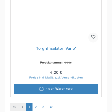
Torgriffisolator 'Vario'
Produktnummer:
4446
Regulärer Preis:
4,20 €
Preise inkl. MwSt. zzgl. Versandkosten
In den Warenkorb
Seite
Seite
1
2