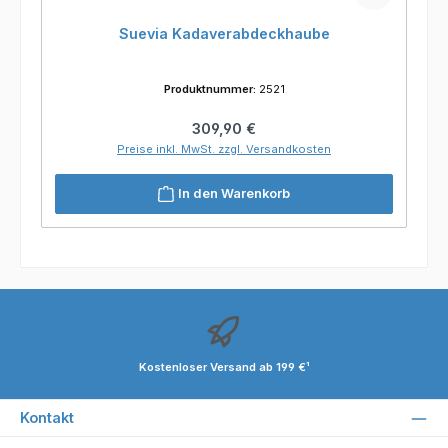
Suevia Kadaverabdeckhaube
Produktnummer:
2521
Regulärer Preis:
309,90 €
Preise inkl. MwSt. zzgl. Versandkosten
In den Warenkorb
Kostenloser Versand ab 199 €¹
Kontakt