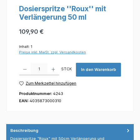
Dosierspritze ''Roux'' mit
Verlängerung 50 ml
Regulärer Preis:
109,90 €
Inhalt:
1
Preise inkl. MwSt. zzgl. Versandkosten
Produkt Anzahl: Gib den gewünschten Wert ein oder benutze die Scha
STCK
In den Warenkorb
Zum Merkzettel hinzufügen
Produktnummer:
4243
EAN:
4035873000310
Beschreibung
Dosierspritze "Roux" mit 50cm Verlängerung und