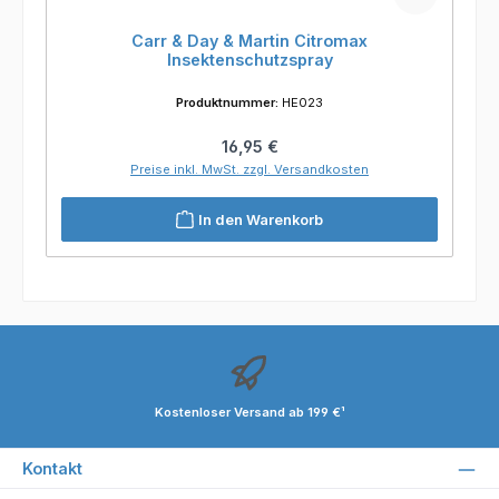
Carr & Day & Martin Citromax
Insektenschutzspray
Produktnummer:
HE023
Regulärer Preis:
16,95 €
Preise inkl. MwSt. zzgl. Versandkosten
In den Warenkorb
Kostenloser Versand ab 199 €¹
Kontakt