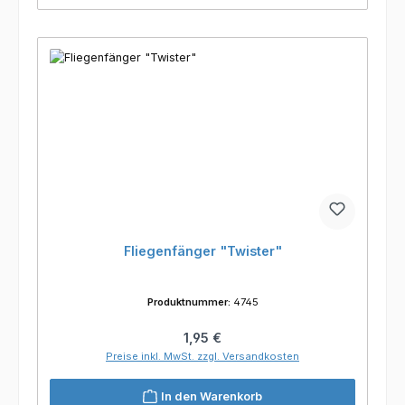
Fliegenfänger "Twister"
Produktnummer:
4745
Regulärer Preis:
1,95 €
Preise inkl. MwSt. zzgl. Versandkosten
In den Warenkorb