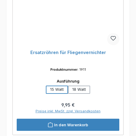
Ersatzröhren für Fliegenvernichter
Produktnummer:
1911
auswählen
Ausführung
15 Watt
18 Watt
Regulärer Preis:
9,95 €
Preise inkl. MwSt. zzgl. Versandkosten
In den Warenkorb