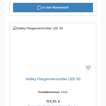
In den Warenkorb
Halley Fliegenvernichter LED 30
Produktnummer:
5456
Regulärer Preis:
159,95 €