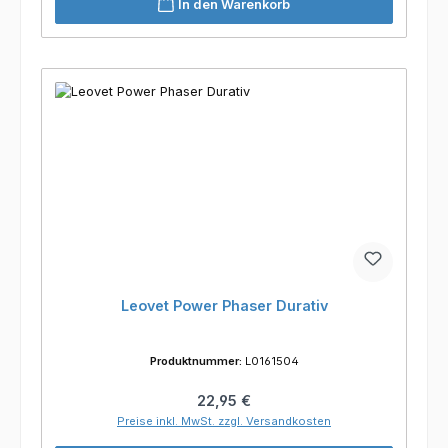
In den Warenkorb
Leovet Power Phaser Durativ
Produktnummer:
L0161504
Regulärer Preis:
22,95 €
Preise inkl. MwSt. zzgl. Versandkosten