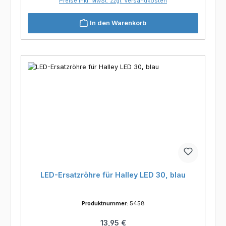
Preise inkl. MwSt. zzgl. Versandkosten
In den Warenkorb
LED-Ersatzröhre für Halley LED 30, blau
Produktnummer:
5458
Regulärer Preis:
13,95 €