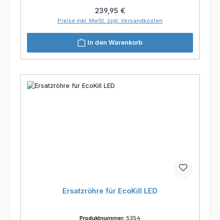
Regulärer Preis:
239,95 €
Preise inkl. MwSt. zzgl. Versandkosten
In den Warenkorb
Ersatzröhre für EcoKill LED
Produktnummer:
5354