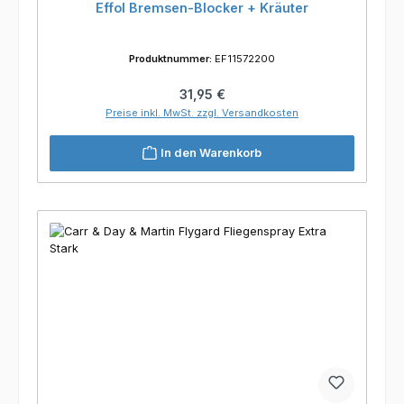
Effol Bremsen-Blocker + Kräuter
Produktnummer:
EF11572200
Regulärer Preis:
31,95 €
Preise inkl. MwSt. zzgl. Versandkosten
In den Warenkorb