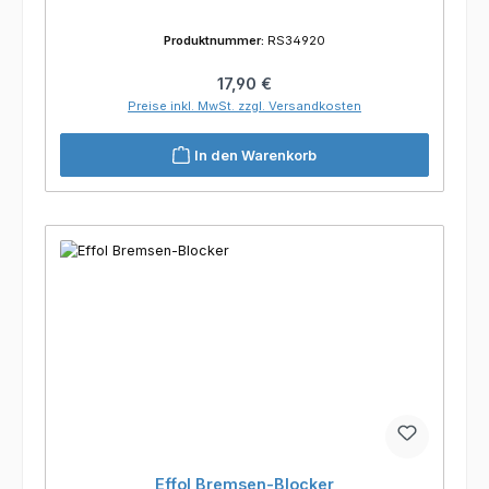
Produktnummer:
RS34920
Regulärer Preis:
17,90 €
Preise inkl. MwSt. zzgl. Versandkosten
In den Warenkorb
Effol Bremsen-Blocker