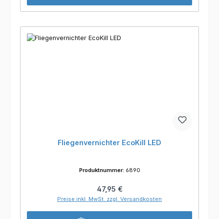
Fliegenvernichter EcoKill LED
Produktnummer:
6890
Regulärer Preis:
47,95 €
Preise inkl. MwSt. zzgl. Versandkosten