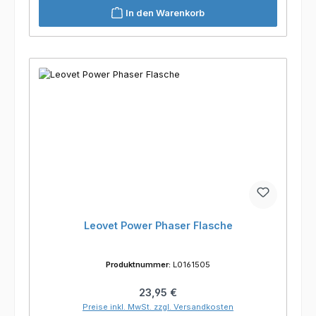
In den Warenkorb
Leovet Power Phaser Flasche
Produktnummer:
L0161505
Regulärer Preis:
23,95 €
Preise inkl. MwSt. zzgl. Versandkosten