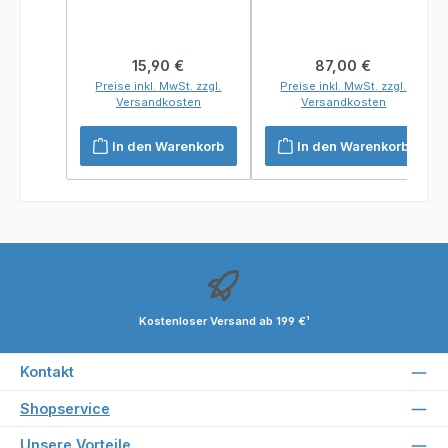
Regulärer Preis:
Regulärer Preis:
15,90 €
87,00 €
Preise inkl. MwSt. zzgl.
Preise inkl. MwSt. zzgl.
Versandkosten
Versandkosten
In den Warenkorb
In den Warenkorb
Kostenloser Versand ab 199 €¹
Kontakt
Shopservice
Unsere Vorteile