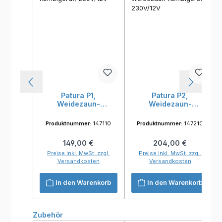
Patura P1,
Patura P2,
Weidezaun-
Weidezaun-
Kombigerät,
Kombigerät,
230V/12V
230V/12V
Produktnummer:
147110
Produktnummer:
147210
Regulärer Preis:
Regulärer Preis:
149,00 €
204,00 €
Preise inkl. MwSt. zzgl.
Preise inkl. MwSt. zzgl.
Versandkosten
Versandkosten
In den Warenkorb
In den Warenkorb
Produktgalerie überspringen
Zubehör