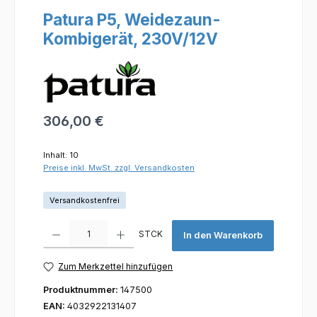
Patura P5, Weidezaun-
Kombigerät, 230V/12V
Regulärer Preis:
306,00 €
Inhalt:
10
Preise inkl. MwSt. zzgl. Versandkosten
Versandkostenfrei
Produkt Anzahl: Gib den gewünschten Wert ein oder benutze die Scha
STCK
In den Warenkorb
Zum Merkzettel hinzufügen
Produktnummer:
147500
EAN:
4032922131407