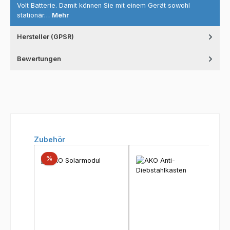
Volt Batterie. Damit können Sie mit einem Gerät sowohl
stationär…
Mehr
Hersteller (GPSR)
Bewertungen
Produktgalerie überspringen
Zubehör
Rabatt
%