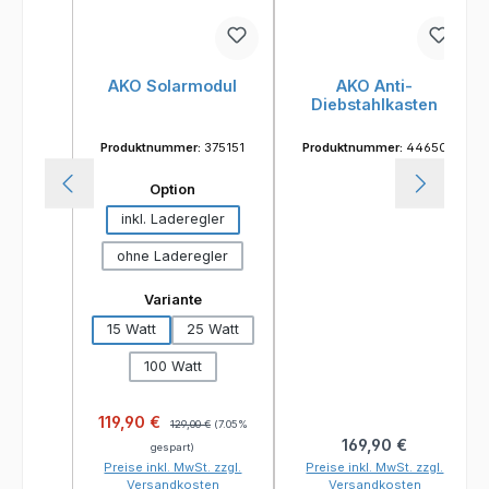
AKO Solarmodul
AKO Anti-
Diebstahlkasten
Produktnummer:
375151
Produktnummer:
44650
auswählen
Option
inkl. Laderegler
ohne Laderegler
auswählen
Variante
15 Watt
25 Watt
100 Watt
Verkaufspreis:
Regulärer Preis:
119,90 €
129,00 €
(7.05%
Regulärer Preis:
169,90 €
gespart)
Preise inkl. MwSt. zzgl.
Preise inkl. MwSt. zzgl.
Versandkosten
Versandkosten