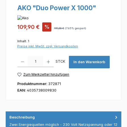
AKO "Duo Power X 1000"
Verkaufspreis:
109,90 €
%
Regulärer Preis:
119,00 €
(7.65% gespart)
Inhalt:
1
Preise inkl. MwSt. zzgl. Versandkosten
Produkt Anzahl: Gib den gewünschten Wert ein oder benutze die Scha
STCK
In den Warenkorb
Zum Merkzettel hinzufügen
Produktnummer:
372871
EAN:
4035738009830
Beschreibung
Zwei Energiequellen möglich - 230 Volt Netzspannung oder 12