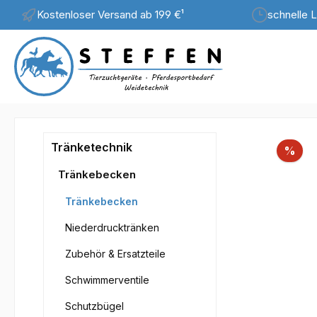
Kostenloser Versand ab 199 €¹
schnelle L
m Hauptinhalt springen
Zur Suche springen
Zur Hauptnavigation springen
Bilderga
Tränketechnik
Rab
%
Tränkebecken
Tränkebecken
Niederdrucktränken
Zubehör & Ersatzteile
Schwimmerventile
Schutzbügel