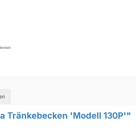
ähnlich
en
a Tränkebecken 'Modell 130P'"