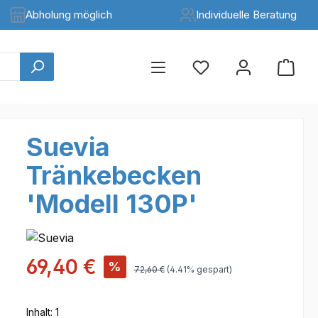
Abholung möglich
Individuelle Beratung
Suevia
Tränkebecken
'Modell 130P'
Verkaufspreis:
69,40 €
%
Regulärer Preis:
72,60 €
(4.41% gespart)
Inhalt:
1