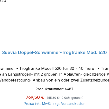
Suevia Doppel-Schwimmer-Trogtränke Mod. 620
ell 520 für 30 - 40 Tiere - Tränke aus Edelstahl mit zwei gegenüberliegenden
 an Längströgen- mit 2 großen 1" Abläufen- gleichzeitige
he Wandbefestigung- Anbau von ein oder zwei Zusatzheizun
möglich)
Produktnummer:
4487
Regulärer Preis:
Verkaufspreis:
769,50 €
855,60 €
(10.06% gespart)
In den Warenkorb
Preise inkl. MwSt. zzgl. Versandkosten