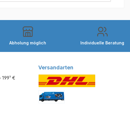
Abholung möglich
Individuelle Beratung
Versandarten
 199¹ €
Benutzerdefiniertes Bild 1
Benutzerdefiniertes Bild 2