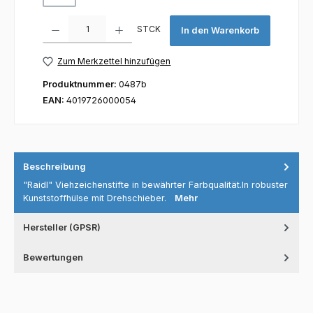
Produkt Anzahl: Gib den gewünschten Wert ein oder benutze die Scha
STCK
In den Warenkorb
Zum Merkzettel hinzufügen
Produktnummer:
0487b
EAN:
4019726000054
Beschreibung
"Raidl" Viehzeichenstifte in bewährter Farbqualität.In robuster
Kunststoffhülse mit Drehschieber.
Mehr
Hersteller (GPSR)
Bewertungen