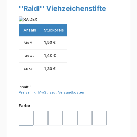
''Raidl'' Viehzeichenstifte
Anzahl
Stückpreis
1,50 €
Bis
9
1,40 €
Bis
49
1,30 €
Ab
50
Inhalt:
1
Preise inkl. MwSt. zzgl. Versandkosten
auswählen
Farbe
blau
gelb
grün
lila
orange
rot
schwarz