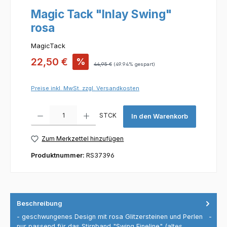
Magic Tack "Inlay Swing"
rosa
MagicTack
Verkaufspreis:
22,50 €
%
Regulärer Preis:
44,95 €
(49.94% gespart)
Preise inkl. MwSt. zzgl. Versandkosten
Produkt Anzahl: Gib den gewünschten Wert ein oder benutze die Scha
STCK
In den Warenkorb
Zum Merkzettel hinzufügen
Produktnummer:
RS37396
Beschreibung
- geschwungenes Design mit rosa Glitzersteinen und Perlen -
nur passend für das Stirnband "Swing Fineline" (altes