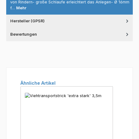
von Rindern- große Schlaufe erleichtert das Anlegen- Ø 16mm
f…
Mehr
Hersteller (GPSR)
Bewertungen
Produktgalerie überspringen
Ähnliche Artikel