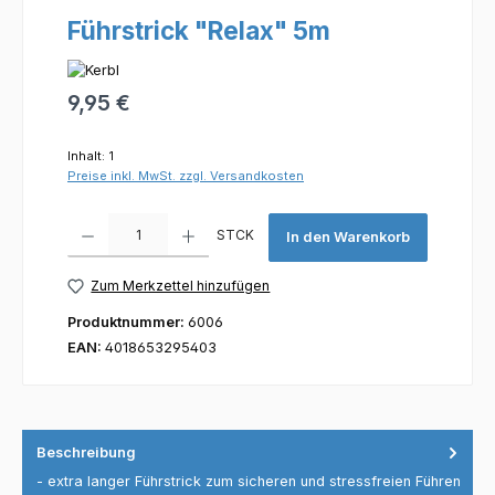
Führstrick "Relax" 5m
Regulärer Preis:
9,95 €
Inhalt:
1
Preise inkl. MwSt. zzgl. Versandkosten
Produkt Anzahl: Gib den gewünschten Wert ein oder benutze die Scha
STCK
In den Warenkorb
Zum Merkzettel hinzufügen
Produktnummer:
6006
EAN:
4018653295403
Beschreibung
- extra langer Führstrick zum sicheren und stressfreien Führen